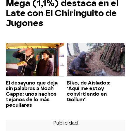
Mega (1,1%) destaca en el
Late con El Chiringuito de
Jugones
El desayuno que deja
Biko, de Aislados:
sin palabras a Noah
"Aquí me estoy
Cappe: unos nachos
convirtiendo en
tejanos de lo más
Gollum"
peculiares