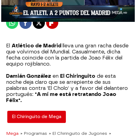
Publicado:
10 de abril de 2023, 00:39
Whatsapp
Facebook
X
Flipboard
El
Atlético de Madrid
lleva una gran racha desde
que volvimos del Mundial. Casualmente, dicha
fecha coincide con la partida de Joao Félix del
equipo rojiblanco.
Damián González
en
El Chiringuito
de esta
noche deja claro que se arrepiente de sus
palabras contra 'El Cholo' y a favor del delantero
portugués:
"A mí me está retratando Joao
Félix".
El Chiringuito de Mega
Mega
» Programas
» El Chiringuito de Jugones
»