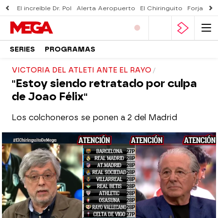
El increíble Dr. Pol
Alerta Aeropuerto
El Chiringuito
Forjado 
SERIES
PROGRAMAS
VICTORIA DEL ATLETI ANTE EL RAYO
"Estoy siendo retratado por culpa
de Joao Félix"
Los colchoneros se ponen a 2 del Madrid
El Chiringuito