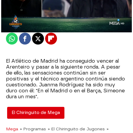
El Chiringuito
Actualizado:
23 de diciembre de 2022, 06:00
Publicado:
23 de diciembre de 2022, 02:08
Whatsapp
Facebook
X
Flipboard
El Atlético de Madrid ha conseguido vencer al
Arenteiro y pasar a la siguiente ronda. A pesar
de ello, las sensaciones continúan sin ser
positivas y el técnico argentino continúa siendo
cuestionado. Juanma Rodríguez ha sido muy
duro con él: "En el Madrid o en el Barça, Simeone
dura un mes".
El Chiringuito de Mega
Mega
» Programas
» El Chiringuito de Jugones
»