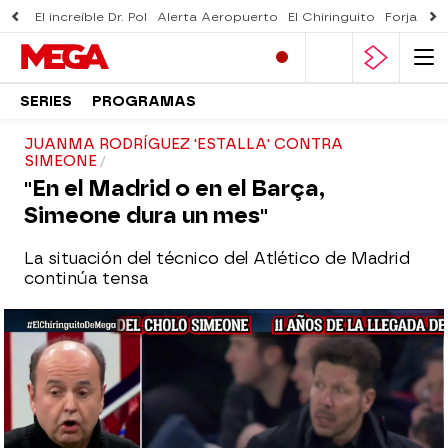
El increíble Dr. Pol
Alerta Aeropuerto
El Chiringuito
Forjado 
SERIES
PROGRAMAS
JUANMA RODRÍGUEZ 'ESTALLA' CONTRA
SIMEONE
"En el Madrid o en el Barça,
Simeone dura un mes"
La situación del técnico del Atlético de Madrid
continúa tensa