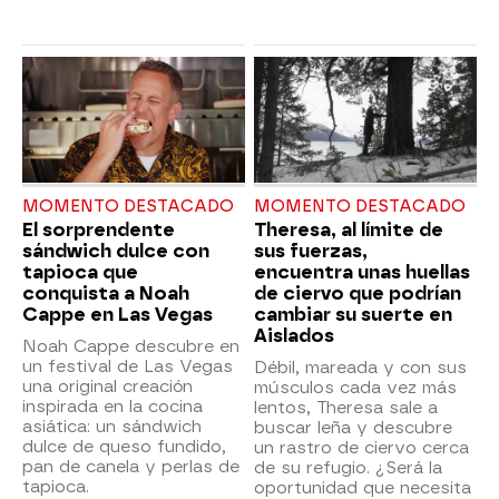
MOMENTO DESTACADO
MOMENTO DESTACADO
El sorprendente
Theresa, al límite de
sándwich dulce con
sus fuerzas,
tapioca que
encuentra unas huellas
conquista a Noah
de ciervo que podrían
Cappe en Las Vegas
cambiar su suerte en
Aislados
Noah Cappe descubre en
un festival de Las Vegas
Débil, mareada y con sus
una original creación
músculos cada vez más
inspirada en la cocina
lentos, Theresa sale a
asiática: un sándwich
buscar leña y descubre
dulce de queso fundido,
un rastro de ciervo cerca
pan de canela y perlas de
de su refugio. ¿Será la
tapioca.
oportunidad que necesita