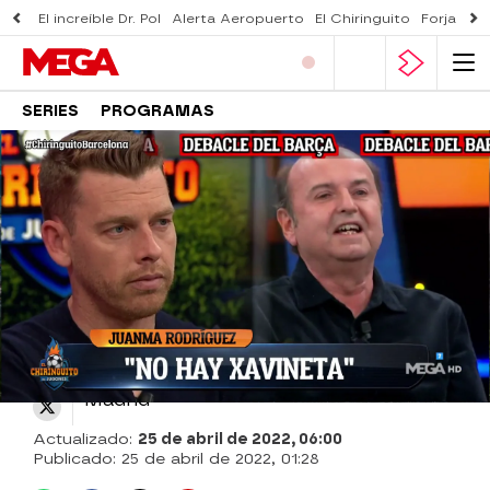
El increíble Dr. Pol
Alerta Aeropuerto
El Chiringuito
Forjado 
SERIES
PROGRAMAS
Mega
» Programas
» El Chiringuito de Jugones
»
Fútbol
» Liga
» FC Barcelona
El Chiringuito
Madrid
Actualizado:
25 de abril de 2022, 06:00
Publicado:
25 de abril de 2022, 01:28