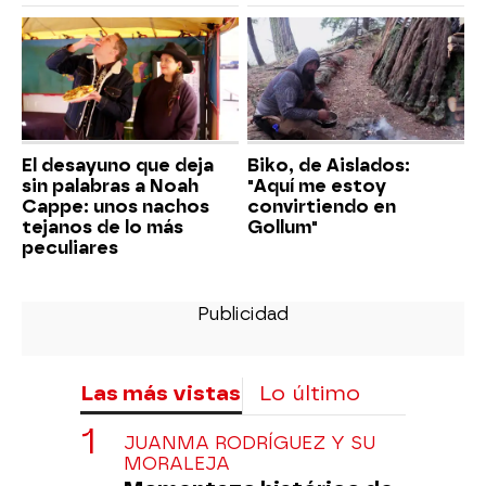
El desayuno que deja
Biko, de Aislados:
sin palabras a Noah
"Aquí me estoy
Cappe: unos nachos
convirtiendo en
tejanos de lo más
Gollum"
peculiares
Las más vistas
Lo último
JUANMA RODRÍGUEZ Y SU
MORALEJA