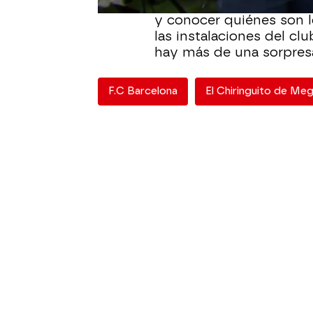
presenciar la hora de en
y conocer quiénes son 
las instalaciones del cl
hay más de una sorpres
F.C Barcelona
El Chiringuito de Me