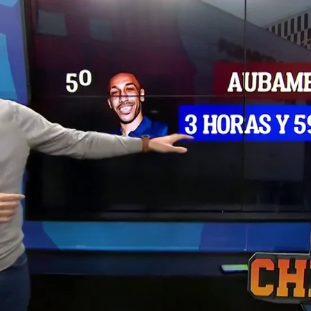
Whatsapp
Facebook
X
Flipboa
Chiringuito! Desde el barcelonismo se
ue Osumane Dembélé no tiene que
miseta azulgrana porque tiene poco
 pero...¿es eso cierto?
 a la Ciudad Deportiva azulgrana para