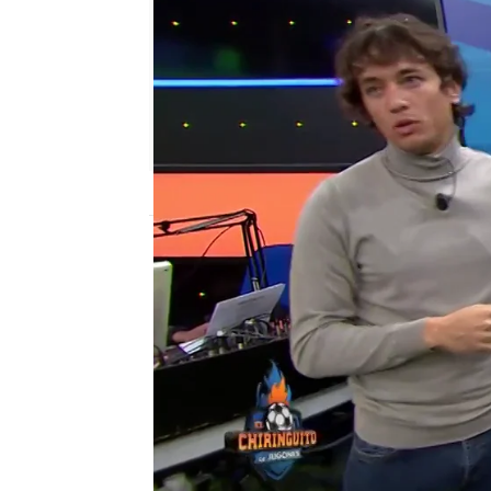
El Chiringuito
Madrid
Publicado:
03 de febrero de 2022, 01:52
¡Vaya documento de El 
transmite la idea de q
volver a vestirse la ca
compromiso con el club,
José Álvarez ha acudido