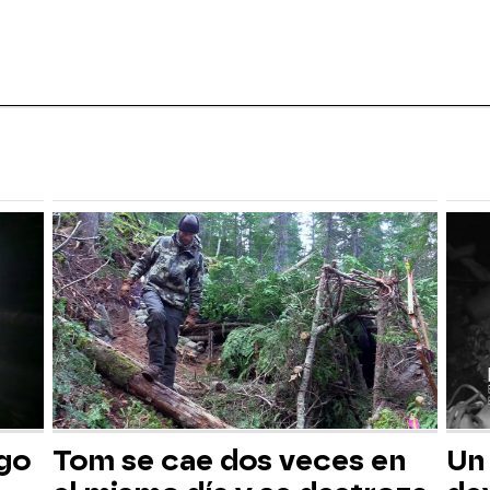
sgo
Tom se cae dos veces en
Un