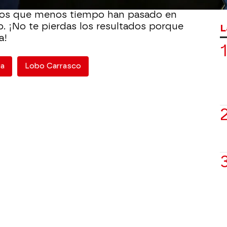
trada y salida de todos los futbolistas
los que menos tiempo han pasado en
ub. ¡No te pierdas los resultados porque
L
a!
ga
Lobo Carrasco