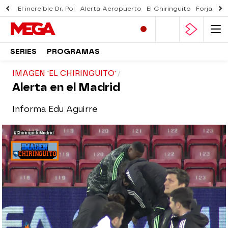
El increíble Dr. Pol
Alerta Aeropuerto
El Chiringuito
Forjado 
SERIES
PROGRAMAS
IMAGEN 'EL CHIRINGUITO'
Alerta en el Madrid
Informa Edu Aguirre
El Chiringuito