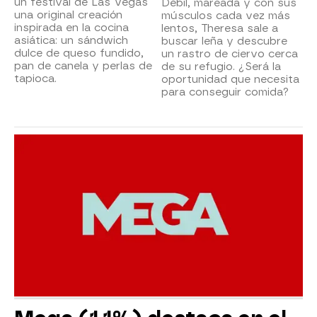
un festival de Las Vegas
Débil, mareada y con sus
una original creación
músculos cada vez más
inspirada en la cocina
lentos, Theresa sale a
asiática: un sándwich
buscar leña y descubre
dulce de queso fundido,
un rastro de ciervo cerca
pan de canela y perlas de
de su refugio. ¿Será la
tapioca.
oportunidad que necesita
para conseguir comida?