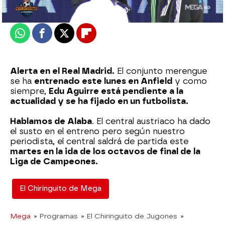
Actualizado:
21 de febrero de 2023, 06:00
Publicado:
21 de febrero de 2023, 01:07
Whatsapp
Facebook
X
Flipboard
Alerta en el Real Madrid.
El conjunto merengue
se ha
entrenado este lunes en Anfield
y como
siempre,
Edu Aguirre está pendiente a la
actualidad y se ha fijado en un futbolista.
Hablamos de Alaba
. El central austriaco ha dado
el susto en el entreno pero según nuestro
periodista, el central saldrá de partida este
martes en la ida de los octavos de final de la
Liga de Campeones.
El Chiringuito de Mega
Mega
» Programas
» El Chiringuito de Jugones
»