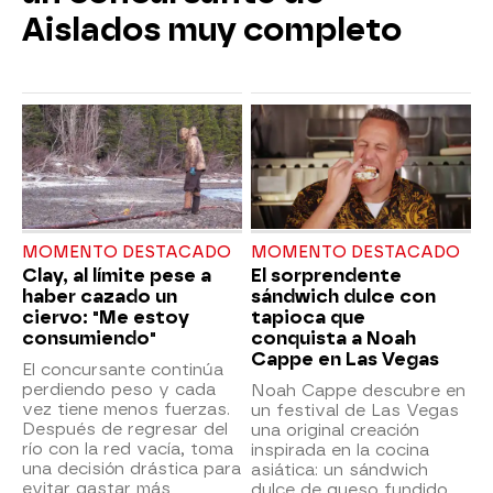
Aislados muy completo
MOMENTO DESTACADO
MOMENTO DESTACADO
Clay, al límite pese a
El sorprendente
haber cazado un
sándwich dulce con
ciervo: "Me estoy
tapioca que
consumiendo"
conquista a Noah
Cappe en Las Vegas
El concursante continúa
perdiendo peso y cada
Noah Cappe descubre en
vez tiene menos fuerzas.
un festival de Las Vegas
Después de regresar del
una original creación
río con la red vacía, toma
inspirada en la cocina
una decisión drástica para
asiática: un sándwich
evitar gastar más
dulce de queso fundido,