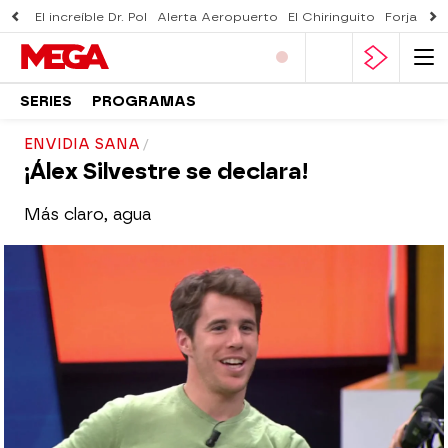
El increíble Dr. Pol
Alerta Aeropuerto
El Chiringuito
Forjado 
SERIES
PROGRAMAS
ENVIDIA SANA
¡Álex Silvestre se declara!
Más claro, agua
El Chiringuito