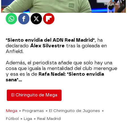
Actualizado:
22 de febrero de 2023, 06:00
Publicado:
22 de febrero de 2023, 01:30
Whatsapp
Facebook
X
Flipboard
"Siento envidia del ADN Real Madrid"
, ha
declarado
Álex Silvestre
tras la goleada en
Anfield.
Además, el periodista añade que solo hay una
cosa que iguala la mentalidad del club merengue
y esa es la de
Rafa Nadal: "Siento envidia
sana"...
El Chiringuito de Mega
Mega
» Programas
» El Chiringuito de Jugones
»
Fútbol
» Liga
» Real Madrid