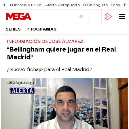
El increíble Dr. Pol
Alerta Aeropuerto
El Chiringuito
Forjado 
SERIES
PROGRAMAS
INFORMACIÓN DE JOSÉ ÁLVAREZ
"Bellingham quiere jugar en el Real
Madrid"
¿Nuevo fichaje para el Real Madrid?
El Chiringuito
Madrid