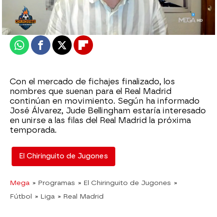
Actualizado:
21 de septiembre de 2022, 06:00
Publicado:
21 de septiembre de 2022, 02:46
Whatsapp
Facebook
X
Flipboard
Con el mercado de fichajes finalizado, los
nombres que suenan para el Real Madrid
continúan en movimiento. Según ha informado
José Álvarez, Jude Bellingham estaría interesado
en unirse a las filas del Real Madrid la próxima
temporada.
El Chiringuito de Jugones
Mega
» Programas
» El Chiringuito de Jugones
»
Fútbol
» Liga
» Real Madrid