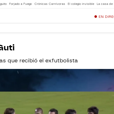
guito
Forjado a Fuego
Crónicas Carnívoras
El colegio invisible
La casa de
EN DIR
Guti
s que recibió el exfutbolista