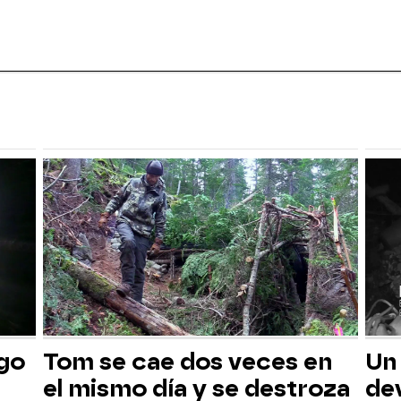
sgo
Tom se cae dos veces en
Un
el mismo día y se destroza
dev