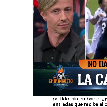
El Chiringuito
Publicado:
25 de enero de 2023, 01:27
Aprovechando el
debate
en la Liga española, los
entradas que recibió e
jugador blanco.
En la última semana el b
mediáticos por la canti
partido, sin embargo,
¿p
entradas que recibe el c