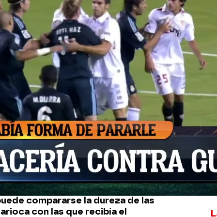
Whatsapp
Facebook
X
Flipboa
 sobre las patadas que recibe Vinicius
 tertulianos han repasado las peores
l centrocampista durante sus años como
rasileño ha sido el centro de los focos
dad de faltas que recibe en cada
uede compararse la dureza de las
arioca con las que recibía el
L