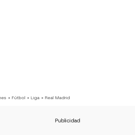
nes
» Fútbol
» Liga
» Real Madrid