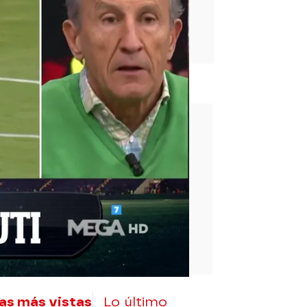
rd
as más vistas
Lo último