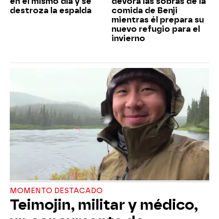
en el mismo día y se
devora las sobras de la
destroza la espalda
comida de Benji
mientras él prepara su
nuevo refugio para el
invierno
MOMENTO DESTACADO
Teimojin, militar y médico,