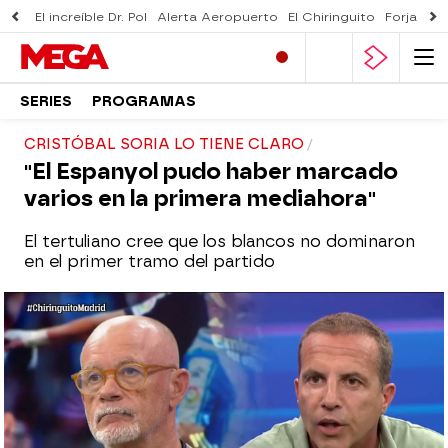
El increíble Dr. Pol
Alerta Aeropuerto
El Chiringuito
Forjado 
SERIES
PROGRAMAS
CRISTÓBAL SORIA LO TIENE CLARO
"El Espanyol pudo haber marcado
varios en la primera mediahora"
El tertuliano cree que los blancos no dominaron
en el primer tramo del partido
El Chiringuito