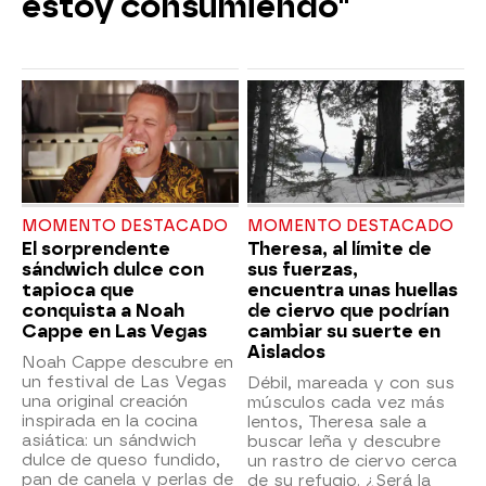
estoy consumiendo"
MOMENTO DESTACADO
MOMENTO DESTACADO
El sorprendente
Theresa, al límite de
sándwich dulce con
sus fuerzas,
tapioca que
encuentra unas huellas
conquista a Noah
de ciervo que podrían
Cappe en Las Vegas
cambiar su suerte en
Aislados
Noah Cappe descubre en
un festival de Las Vegas
Débil, mareada y con sus
una original creación
músculos cada vez más
inspirada en la cocina
lentos, Theresa sale a
asiática: un sándwich
buscar leña y descubre
dulce de queso fundido,
un rastro de ciervo cerca
pan de canela y perlas de
de su refugio. ¿Será la