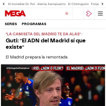
El increíble Dr. Pol
Alerta Aeropuerto
El Chiringuito
Forjado 
SERIES
PROGRAMAS
"LA CAMISETA DEL MADRID TE DA ALAS"
Guti: "El ADN del Madrid sí que
existe"
El Madrid prepara la remontada
El Chiringuito
Madrid