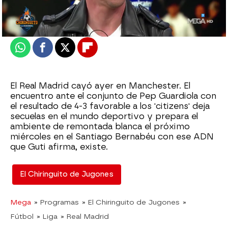
Actualizado:
28 de abril de 2022, 06:00
Publicado:
28 de abril de 2022, 00:56
Whatsapp
Facebook
X
Flipboard
El Real Madrid cayó ayer en Manchester. El
encuentro ante el conjunto de Pep Guardiola con
el resultado de 4-3 favorable a los 'citizens' deja
secuelas en el mundo deportivo y prepara el
ambiente de remontada blanca el próximo
miércoles en el Santiago Bernabéu con ese ADN
que Guti afirma, existe.
El Chiringuito de Jugones
Mega
» Programas
» El Chiringuito de Jugones
»
Fútbol
» Liga
» Real Madrid