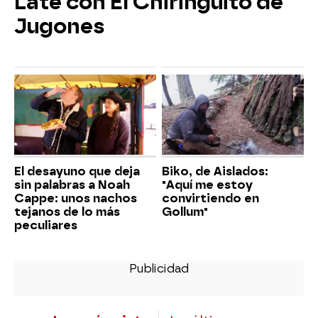
Late con El Chiringuito de
Jugones
El desayuno que deja
Biko, de Aislados:
sin palabras a Noah
"Aquí me estoy
Cappe: unos nachos
convirtiendo en
tejanos de lo más
Gollum"
peculiares