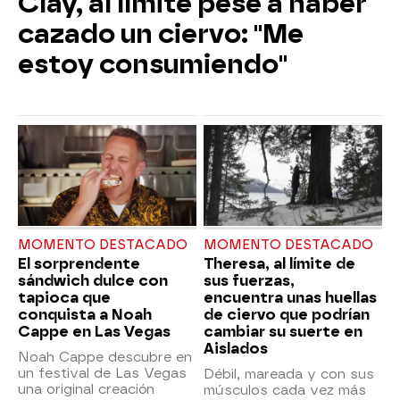
Clay, al límite pese a haber
cazado un ciervo: "Me
estoy consumiendo"
MOMENTO DESTACADO
MOMENTO DESTACADO
El sorprendente
Theresa, al límite de
sándwich dulce con
sus fuerzas,
tapioca que
encuentra unas huellas
conquista a Noah
de ciervo que podrían
Cappe en Las Vegas
cambiar su suerte en
Aislados
Noah Cappe descubre en
un festival de Las Vegas
Débil, mareada y con sus
una original creación
músculos cada vez más