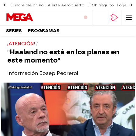
El increíble Dr. Pol
Alerta Aeropuerto
El Chiringuito
Forjado 
SERIES
PROGRAMAS
¡ATENCIÓN!
"Haaland no está en los planes en
este momento"
Información Josep Pedrerol
El Chiringuito