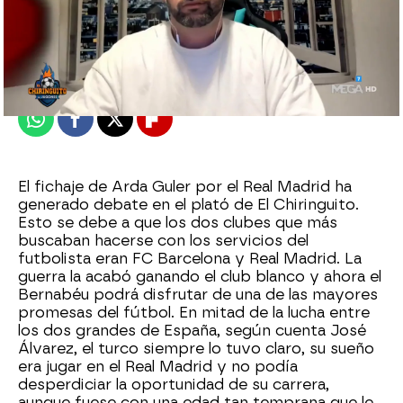
El Chiringuito
Publicado:
07 de julio de 2023, 01:09
Whatsapp
Facebook
X
Flipboard
El fichaje de Arda Guler por el Real Madrid ha
generado debate en el plató de El Chiringuito.
Esto se debe a que los dos clubes que más
buscaban hacerse con los servicios del
futbolista eran FC Barcelona y Real Madrid. La
guerra la acabó ganando el club blanco y ahora el
Bernabéu podrá disfrutar de una de las mayores
promesas del fútbol. En mitad de la lucha entre
los dos grandes de España, según cuenta José
Álvarez, el turco siempre lo tuvo claro, su sueño
era jugar en el Real Madrid y no podía
desperdiciar la oportunidad de su carrera,
aunque fuese con una edad tan temprana que le