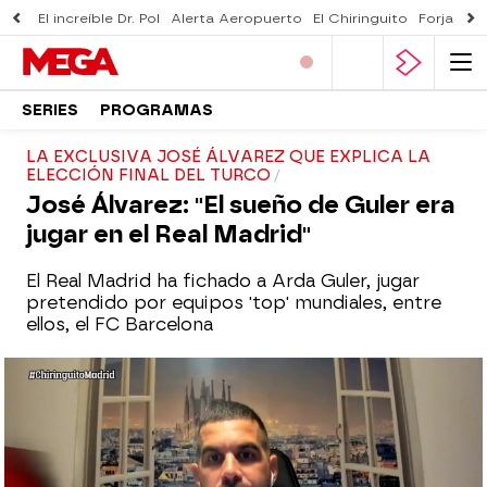
El increíble Dr. Pol
Alerta Aeropuerto
El Chiringuito
Forjado 
SERIES
PROGRAMAS
LA EXCLUSIVA JOSÉ ÁLVAREZ QUE EXPLICA LA
ELECCIÓN FINAL DEL TURCO
José Álvarez: "El sueño de Guler era
jugar en el Real Madrid"
El Real Madrid ha fichado a Arda Guler, jugar
pretendido por equipos 'top' mundiales, entre
ellos, el FC Barcelona