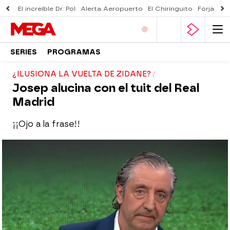
El increíble Dr. Pol
Alerta Aeropuerto
El Chiringuito
Forjado 
SERIES
PROGRAMAS
¿ILUSIONA LA VUELTA DE ZIDANE?
Josep alucina con el tuit del Real
Madrid
¡¡Ojo a la frase!!
El Chiringuito