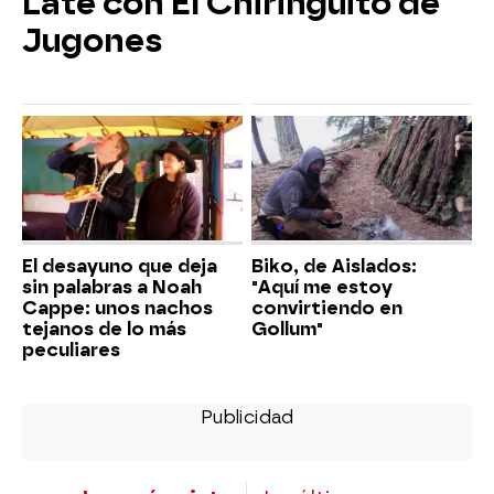
Late con El Chiringuito de
Jugones
El desayuno que deja
Biko, de Aislados:
sin palabras a Noah
"Aquí me estoy
Cappe: unos nachos
convirtiendo en
tejanos de lo más
Gollum"
peculiares