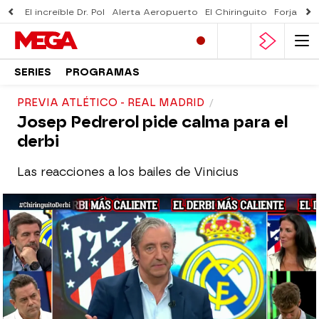
El increíble Dr. Pol
Alerta Aeropuerto
El Chiringuito
Forjado 
SERIES
PROGRAMAS
PREVIA ATLÉTICO - REAL MADRID
Josep Pedrerol pide calma para el
derbi
Las reacciones a los bailes de Vinicius
El Chiringuito
Madrid