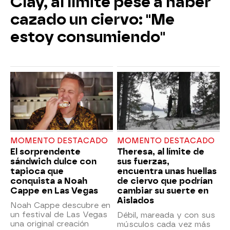
Clay, al límite pese a haber
cazado un ciervo: "Me
estoy consumiendo"
MOMENTO DESTACADO
MOMENTO DESTACADO
El sorprendente
Theresa, al límite de
sándwich dulce con
sus fuerzas,
tapioca que
encuentra unas huellas
conquista a Noah
de ciervo que podrían
Cappe en Las Vegas
cambiar su suerte en
Aislados
Noah Cappe descubre en
un festival de Las Vegas
Débil, mareada y con sus
una original creación
músculos cada vez más