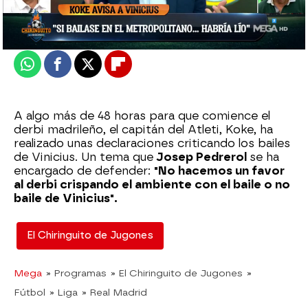
Actualizado:
16 de septiembre de 2022, 06:00
Publicado:
16 de septiembre de 2022, 03:13
Whatsapp
Facebook
X
Flipboard
A algo más de 48 horas para que comience el
derbi madrileño, el capitán del Atleti, Koke, ha
realizado unas declaraciones criticando los bailes
de Vinicius. Un tema que
Josep Pedrerol
se ha
encargado de defender:
"No hacemos un favor
al derbi crispando el ambiente con el baile o no
baile de Vinicius".
El Chiringuito de Jugones
Mega
» Programas
» El Chiringuito de Jugones
»
Fútbol
» Liga
» Real Madrid