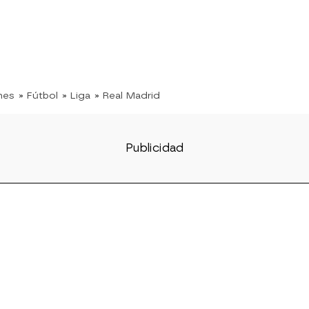
nes
» Fútbol
» Liga
» Real Madrid