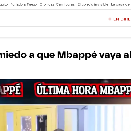
guito
Forjado a Fuego
Crónicas Carnívoras
El colegio invisible
La casa de
EN DIR
 miedo a que Mbappé vaya al