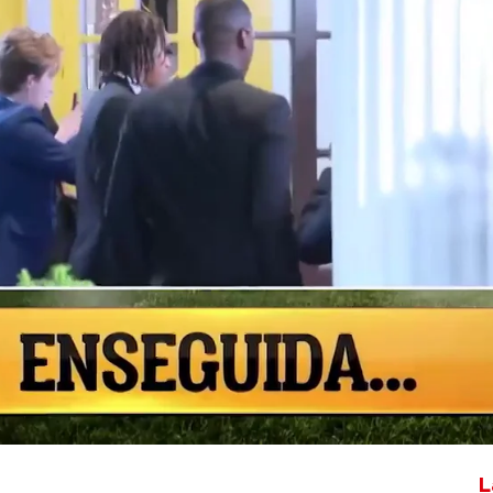
Whatsapp
Facebook
X
Flipboa
r el Real Madrid parece cada vez más
SG dice no haber tomado una decisión
ue la anunciará muy pronto.
L