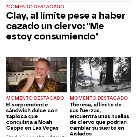
MOMENTO DESTACADO
Clay, al límite pese a haber
cazado un ciervo: "Me
estoy consumiendo"
MOMENTO DESTACADO
MOMENTO DESTACADO
El sorprendente
Theresa, al límite de
sándwich dulce con
sus fuerzas,
tapioca que
encuentra unas huellas
conquista a Noah
de ciervo que podrían
Cappe en Las Vegas
cambiar su suerte en
Aislados
Noah Cappe descubre en