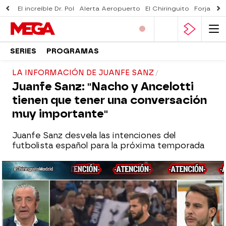
El increíble Dr. Pol
Alerta Aeropuerto
El Chiringuito
Forjado 
SERIES
PROGRAMAS
LA INFORMACIÓN DE JUANFE SANZ
Juanfe Sanz: "Nacho y Ancelotti
tienen que tener una conversación
muy importante"
Juanfe Sanz desvela las intenciones del
futbolista español para la próxima temporada