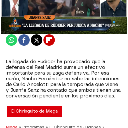
El Chiringuito
Madrid
Actualizado:
22 de junio de 2022, 06:00
Publicado:
22 de junio de 2022, 02:35
Whatsapp
Facebook
X
Flipboard
La llegada de Rüdiger ha provocado que la
defensa del Real Madrid sume un efectivo
importante para su zaga defensiva. Por esa
razón, Nacho Fernández no sabe las intenciones
de Carlo Ancelotti para la temporada que viene
y Juanfe Sanz ha contado que ambos tienen una
conversación pendiente en los próximos días.
El Chiringuito de Mega
Mega
» Programas
» El Chiringuito de Jugones
»