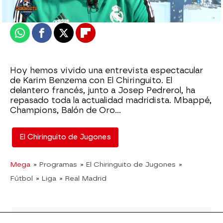
Actualizado:
25 de mayo de 2022, 06:00
Publicado:
25 de mayo de 2022, 02:24
Whatsapp
Facebook
X
Flipboard
Hoy hemos vivido una entrevista espectacular
de Karim Benzema con El Chiringuito. El
delantero francés, junto a Josep Pedrerol, ha
repasado toda la actualidad madridista. Mbappé,
Champions, Balón de Oro...
El Chiringuito de Jugones
Mega
» Programas
» El Chiringuito de Jugones
»
Fútbol
» Liga
» Real Madrid