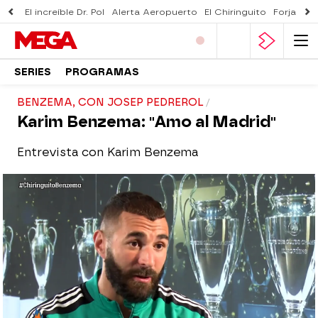
El increíble Dr. Pol
Alerta Aeropuerto
El Chiringuito
Forjado 
SERIES
PROGRAMAS
BENZEMA, CON JOSEP PEDREROL
Karim Benzema: "Amo al Madrid"
Entrevista con Karim Benzema
El Chiringuito
Madrid