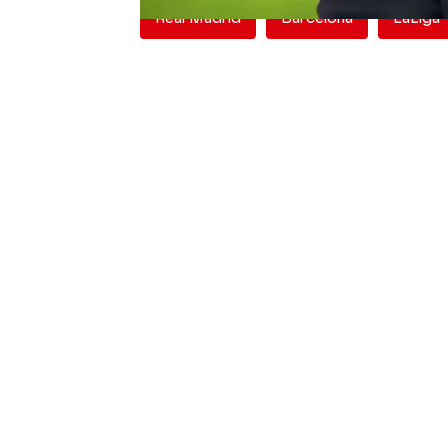
Real Madrid
Barcelona
LaLiga