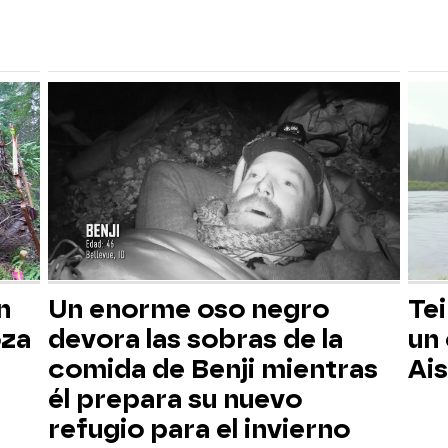
n
Un enorme oso negro
Tei
oza
devora las sobras de la
un
comida de Benji mientras
Ai
él prepara su nuevo
refugio para el invierno