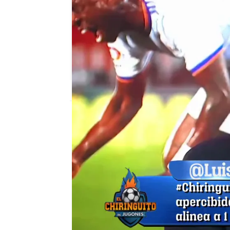
El Chiringuito
Madrid
Publicado:
15 de marzo de 2022, 01:31
El Barça está en clara t
semanas. Las sensacion
muy positivas, y el Lobo 
consigue conquistar el 
próxima temporada.