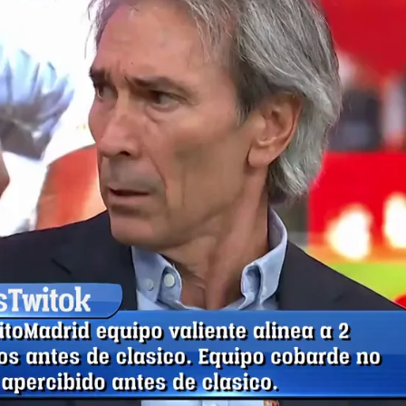
Whatsapp
Facebook
X
Flipboa
endencia ascendente las últimas
es que llegan desde el Camp Nou son
Carrasco lo tiene claro: si el Barça
Bernabéu, será un gran paso para la