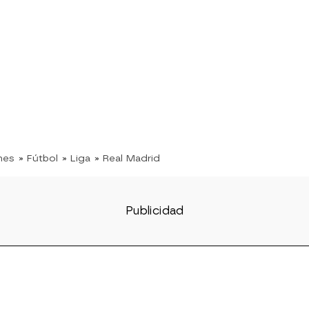
nes
» Fútbol
» Liga
» Real Madrid