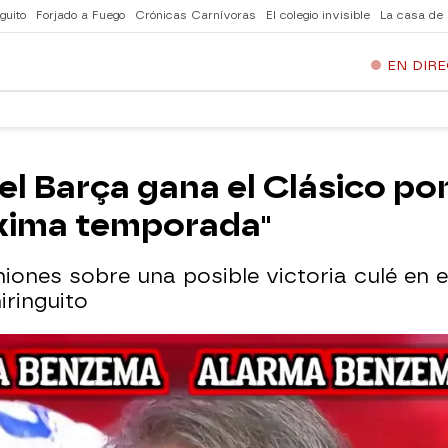
guito
Forjado a Fuego
Crónicas Carnívoras
El colegio invisible
La casa de
EN DIR
 el Barça gana el Clásico po
óxima temporada"
iones sobre una posible victoria culé en 
iringuito