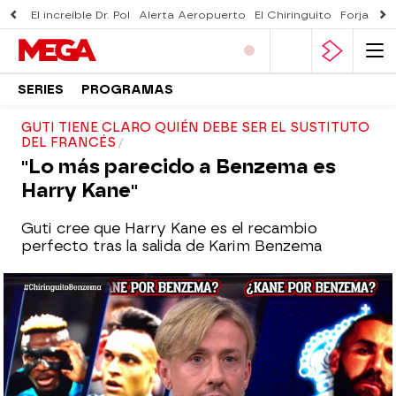
El increíble Dr. Pol
Alerta Aeropuerto
El Chiringuito
Forjado 
SERIES
PROGRAMAS
GUTI TIENE CLARO QUIÉN DEBE SER EL SUSTITUTO
DEL FRANCÉS
"Lo más parecido a Benzema es
Harry Kane"
Guti cree que Harry Kane es el recambio
perfecto tras la salida de Karim Benzema