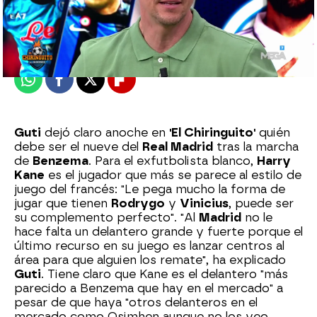
El Chiringuito
Publicado:
06 de junio de 2023, 02:14
Whatsapp
Facebook
X
Flipboard
Guti
dejó claro anoche en
'El Chiringuito'
quién
debe ser el nueve del
Real Madrid
tras la marcha
de
Benzema
. Para el exfutbolista blanco,
Harry
Kane
es el jugador que más se parece al estilo de
juego del francés: "Le pega mucho la forma de
jugar que tienen
Rodrygo
y
Vinicius
, puede ser
su complemento perfecto". "Al
Madrid
no le
hace falta un delantero grande y fuerte porque el
último recurso en su juego es lanzar centros al
área para que alguien los remate", ha explicado
Guti
. Tiene claro que Kane es el delantero "más
parecido a Benzema que hay en el mercado" a
pesar de que haya "otros delanteros en el
mercado como Osimhen aunque no los veo