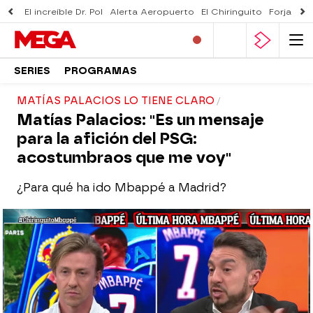
El increíble Dr. Pol
Alerta Aeropuerto
El Chiringuito
Forjado 
SERIES
PROGRAMAS
MATÍAS PALACIOS LO TIENE CLARO
Matías Palacios: "Es un mensaje
para la afición del PSG:
acostumbraos que me voy"
¿Para qué ha ido Mbappé a Madrid?
El Chiringuito