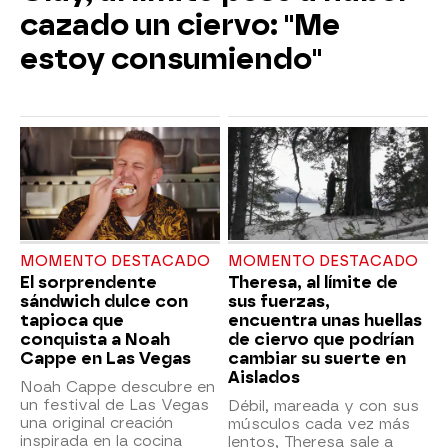
cazado un ciervo: "Me
estoy consumiendo"
MOMENTO DESTACADO
MOMENTO DESTACADO
El sorprendente
Theresa, al límite de
sándwich dulce con
sus fuerzas,
tapioca que
encuentra unas huellas
conquista a Noah
de ciervo que podrían
Cappe en Las Vegas
cambiar su suerte en
Aislados
Noah Cappe descubre en
un festival de Las Vegas
Débil, mareada y con sus
una original creación
músculos cada vez más
inspirada en la cocina
lentos, Theresa sale a