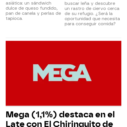
asiática: un sándwich
buscar leña y descubre
dulce de queso fundido,
un rastro de ciervo cerca
pan de canela y perlas de
de su refugio. ¿Será la
tapioca.
oportunidad que necesita
para conseguir comida?
Mega (1,1%) destaca en el
Late con El Chiringuito de