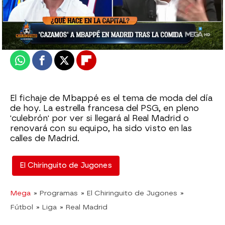
Madrid
Actualizado:
10 de mayo de 2022, 06:00
Publicado:
10 de mayo de 2022, 00:38
Whatsapp
Facebook
X
Flipboard
El fichaje de Mbappé es el tema de moda del día
de hoy. La estrella francesa del PSG, en pleno
'culebrón' por ver si llegará al Real Madrid o
renovará con su equipo, ha sido visto en las
calles de Madrid.
El Chiringuito de Jugones
Mega
» Programas
» El Chiringuito de Jugones
»
Fútbol
» Liga
» Real Madrid