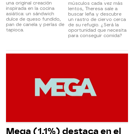
una original creación
músculos cada vez más
inspirada en la cocina
lentos, Theresa sale a
asiática: un sándwich
buscar leña y descubre
dulce de queso fundido,
un rastro de ciervo cerca
pan de canela y perlas de
de su refugio. ¿Será la
tapioca.
oportunidad que necesita
para conseguir comida?
Mega (1,1%) destaca en el