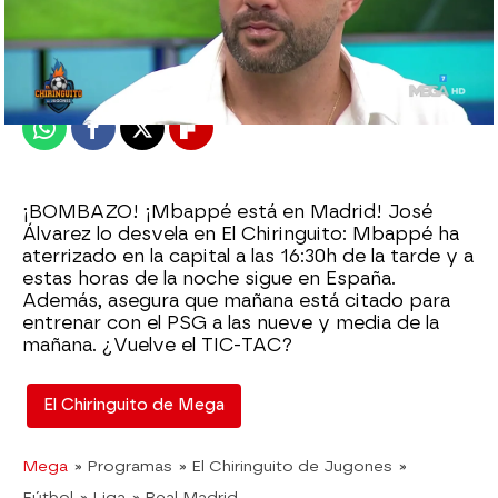
El Chiringuito
Publicado:
09 de noviembre de 2023, 01:13
Whatsapp
Facebook
X
Flipboard
¡BOMBAZO! ¡Mbappé está en Madrid! José
Álvarez lo desvela en El Chiringuito: Mbappé ha
aterrizado en la capital a las 16:30h de la tarde y a
estas horas de la noche sigue en España.
Además, asegura que mañana está citado para
entrenar con el PSG a las nueve y media de la
mañana. ¿Vuelve el TIC-TAC?
El Chiringuito de Mega
Mega
» Programas
» El Chiringuito de Jugones
»
Fútbol
» Liga
» Real Madrid