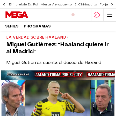
El increíble Dr. Pol
Alerta Aeropuerto
El Chiringuito
Forjado 
SERIES
PROGRAMAS
LA VERDAD SOBRE HAALAND
Miguel Gutiérrez: "Haaland quiere ir
al Madrid"
Miguel Gutiérrez cuenta el deseo de Haaland
El Chiringuito
Madrid