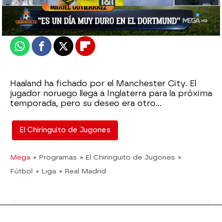
Actualizado:
11 de mayo de 2022, 06:00
Publicado:
11 de mayo de 2022, 02:43
Whatsapp
Facebook
X
Flipboard
Haaland ha fichado por el Manchester City. El
jugador noruego llega a Inglaterra para la próxima
temporada, pero su deseo era otro...
El Chiringuito de Jugones
Mega
» Programas
» El Chiringuito de Jugones
»
Fútbol
» Liga
» Real Madrid