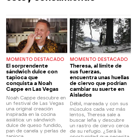
MOMENTO DESTACADO
MOMENTO DESTACADO
El sorprendente
Theresa, al límite de
sándwich dulce con
sus fuerzas,
tapioca que
encuentra unas huellas
conquista a Noah
de ciervo que podrían
Cappe en Las Vegas
cambiar su suerte en
Aislados
Noah Cappe descubre en
un festival de Las Vegas
Débil, mareada y con sus
una original creación
músculos cada vez más
inspirada en la cocina
lentos, Theresa sale a
asiática: un sándwich
buscar leña y descubre
dulce de queso fundido,
un rastro de ciervo cerca
pan de canela y perlas de
de su refugio. ¿Será la
tapioca.
oportunidad que necesita