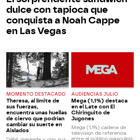
dulce con tapioca que
conquista a Noah Cappe
en Las Vegas
MOMENTO DESTACADO
AUDIENCIAS JULIO
Theresa, al límite de
Mega (1,1%) destaca
sus fuerzas,
en el Late con El
encuentra unas huellas
Chiringuito de
de ciervo que podrían
Jugones
cambiar su suerte en
Mega (1,1%) cadena de
Aislados
televisión de referencia
entre el público masculino.
Débil, mareada y con sus