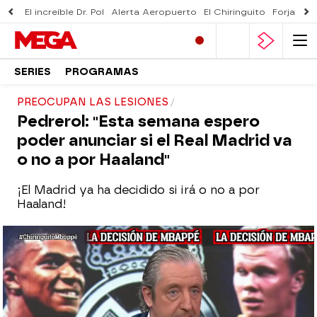
El increíble Dr. Pol
Alerta Aeropuerto
El Chiringuito
Forjado 
SERIES
PROGRAMAS
PREOCUPAN LAS LESIONES
Pedrerol: "Esta semana espero
poder anunciar si el Real Madrid va
o no a por Haaland"
¡El Madrid ya ha decidido si irá o no a por
Haaland!