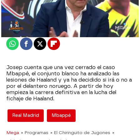
El Chiringuito
Madrid
Actualizado:
14 de marzo de 2022, 06:00
Publicado:
14 de marzo de 2022, 02:29
Whatsapp
Facebook
X
Flipboard
Josep cuenta que una vez cerrado el caso
Mbappé, el conjunto blanco ha analizado las
lesiones de Haaland y ya ha decidido si irá o no a
por el delantero noruego. A partir de hoy
empieza la carrera definitiva en la lucha del
fichaje de Haaland.
Real Madrid
Mbappé
Mega
» Programas
» El Chiringuito de Jugones
»