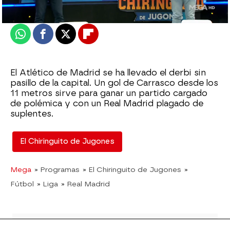
Actualizado:
09 de mayo de 2022, 06:00
Publicado:
09 de mayo de 2022, 01:24
Whatsapp
Facebook
X
Flipboard
El Atlético de Madrid se ha llevado el derbi sin
pasillo de la capital. Un gol de Carrasco desde los
11 metros sirve para ganar un partido cargado
de polémica y con un Real Madrid plagado de
suplentes.
El Chiringuito de Jugones
Mega
» Programas
» El Chiringuito de Jugones
»
Fútbol
» Liga
» Real Madrid