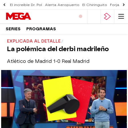
El increíble Dr. Pol
Alerta Aeropuerto
El Chiringuito
Forjado 
SERIES
PROGRAMAS
EXPLICADA AL DETALLE
La polémica del derbi madrileño
Atlético de Madrid 1-0 Real Madrid
El Chiringuito
Madrid