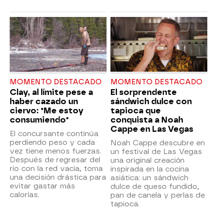
MOMENTO DESTACADO
MOMENTO DESTACADO
Clay, al límite pese a
El sorprendente
haber cazado un
sándwich dulce con
ciervo: "Me estoy
tapioca que
consumiendo"
conquista a Noah
Cappe en Las Vegas
El concursante continúa
perdiendo peso y cada
Noah Cappe descubre en
vez tiene menos fuerzas.
un festival de Las Vegas
Después de regresar del
una original creación
río con la red vacía, toma
inspirada en la cocina
una decisión drástica para
asiática: un sándwich
evitar gastar más
dulce de queso fundido,
calorías.
pan de canela y perlas de
tapioca.