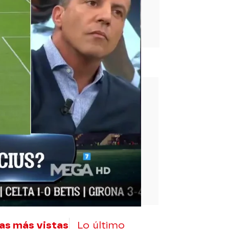
rd
as más vistas
Lo último