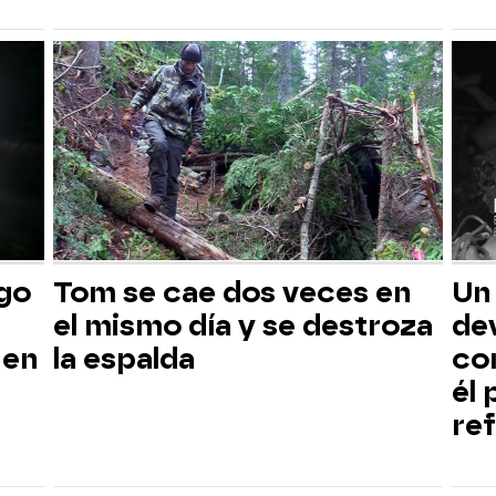
sgo
Tom se cae dos veces en
Un
el mismo día y se destroza
dev
 en
la espalda
co
él
ref