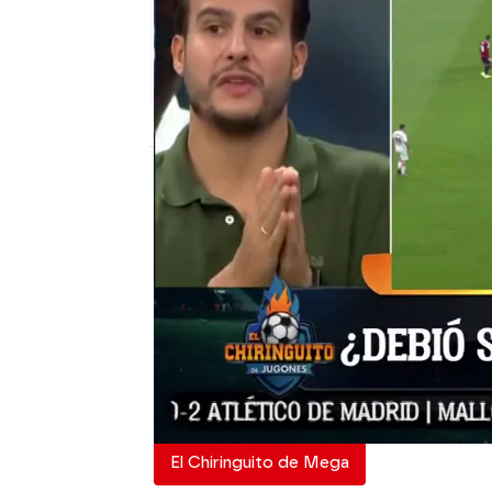
El Chiringuito
Madrid
Actualizado:
03 de octubre de 2022, 06:
Publicado:
03 de octubre de 2022, 00:58
Vinicius ha anotado el 1
que Rudiger, que se enc
haya intervenido en la vi
plató de El Chiringuito h
era ilegal o no.
El Chiringuito de Mega