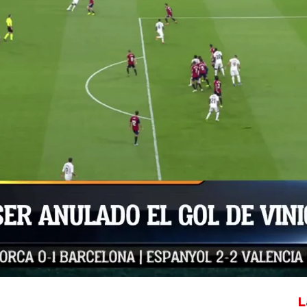
Whatsapp
Facebook
X
Flipboa
00
-0 tras un centro en el que es posible
ontraba en posición de fuera de juego,
sión del portero. Por esa razón, en el
a surgido el debate en torno a si el gol
L