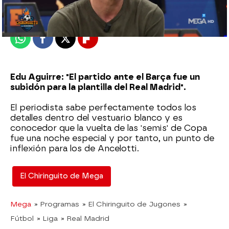
Publicado:
12 de abril de 2023, 01:30
Whatsapp
Facebook
X
Flipboard
Edu Aguirre: "El partido ante el Barça fue un
subidón para la plantilla del Real Madrid".
El periodista sabe perfectamente todos los
detalles dentro del vestuario blanco y es
conocedor que la vuelta de las 'semis' de Copa
fue una noche especial y por tanto, un punto de
inflexión para los de Ancelotti.
El Chiringuito de Mega
Mega
» Programas
» El Chiringuito de Jugones
»
Fútbol
» Liga
» Real Madrid