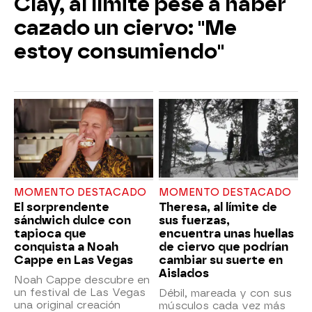
Clay, al límite pese a haber
cazado un ciervo: "Me
estoy consumiendo"
MOMENTO DESTACADO
MOMENTO DESTACADO
El sorprendente
Theresa, al límite de
sándwich dulce con
sus fuerzas,
tapioca que
encuentra unas huellas
conquista a Noah
de ciervo que podrían
Cappe en Las Vegas
cambiar su suerte en
Aislados
Noah Cappe descubre en
un festival de Las Vegas
Débil, mareada y con sus
una original creación
músculos cada vez más