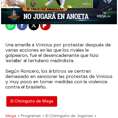
Publicado:
01 de mayo de 2023, 04:15
Whatsapp
Facebook
X
Flipboard
Una amarilla a Vinicius por protestar después de
varias acciones en las que los rivales le
golpearon, fue el desencadenante que hizo
'estallar' al tertuliano madridista.
Según Roncero, los árbitros se centran
demasiado en sancionar las protestas de Vinicius
y muy poco en tomar medidas con la violencia
contra el brasileño.
El Chiringuito de Mega
Mega
» Programas
» El Chiringuito de Jugones
»