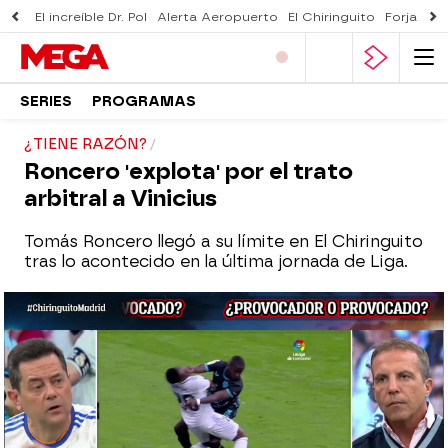
El increíble Dr. Pol
Alerta Aeropuerto
El Chiringuito
Forjado 
SERIES
PROGRAMAS
¿TIENE RAZÓN?
Roncero 'explota' por el trato
arbitral a Vinicius
Tomás Roncero llegó a su límite en El Chiringuito
tras lo acontecido en la última jornada de Liga.
El Chiringuito