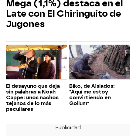
Mega (1,1%) destaca en el
Late con El Chiringuito de
Jugones
El desayuno que deja
Biko, de Aislados:
sin palabras a Noah
"Aquí me estoy
Cappe: unos nachos
convirtiendo en
tejanos de lo más
Gollum"
peculiares