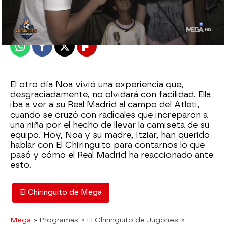
Publicado:
28 de septiembre de 2023, 03:00
Whatsapp
Facebook
X
Flipboard
El otro día Noa vivió una experiencia que,
desgraciadamente, no olvidará con facilidad. Ella
iba a ver a su Real Madrid al campo del Atleti,
cuando se cruzó con radicales que increparon a
una niña por el hecho de llevar la camiseta de su
equipo. Hoy, Noa y su madre, Itziar, han querido
hablar con El Chiringuito para contarnos lo que
pasó y cómo el Real Madrid ha reaccionado ante
esto.
El Chiringuito de Mega
Mega
» Programas
» El Chiringuito de Jugones
»