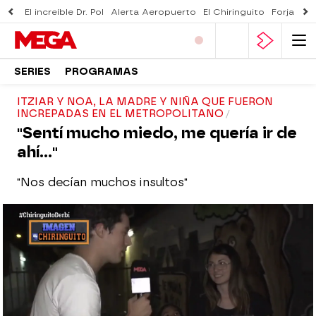
El increíble Dr. Pol
Alerta Aeropuerto
El Chiringuito
Forjado 
SERIES
PROGRAMAS
ITZIAR Y NOA, LA MADRE Y NIÑA QUE FUERON
INCREPADAS EN EL METROPOLITANO
"Sentí mucho miedo, me quería ir de
ahí..."
"Nos decían muchos insultos"
El Chiringuito