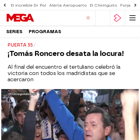
El increíble Dr. Pol
Alerta Aeropuerto
El Chiringuito
Forjado 
SERIES
PROGRAMAS
PUERTA 55
¡Tomás Roncero desata la locura!
Al final del encuentro el tertuliano celebró la
victoria con todos los madridistas que se
acercaron
El Chiringuito