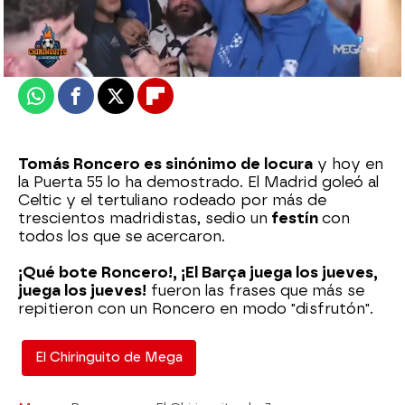
Madrid
Actualizado:
03 de noviembre de 2022, 06:00
Publicado:
03 de noviembre de 2022, 02:19
Whatsapp
Facebook
X
Flipboard
Tomás Roncero es sinónimo de locura
y hoy en
la Puerta 55 lo ha demostrado. El Madrid goleó al
Celtic y el tertuliano rodeado por más de
trescientos madridistas, se
dio un
festín
con
todos los que se acercaron.
¡Qué bote Roncero!, ¡El Barça juega los jueves,
juega los jueves!
fueron las frases que más se
repitieron con un Roncero en modo "disfrutón".
El Chiringuito de Mega