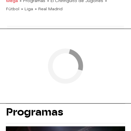
Mega
» Programas
» El Chiringuito de Jugones
»
Fútbol
» Liga
» Real Madrid
Programas