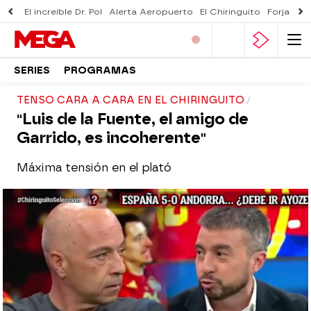
El increíble Dr. Pol
Alerta Aeropuerto
El Chiringuito
Forjado 
SERIES
PROGRAMAS
TENSO CARA A CARA EN EL CHIRINGUITO
"Luis de la Fuente, el amigo de
Garrido, es incoherente"
Máxima tensión en el plató
El Chiringuito