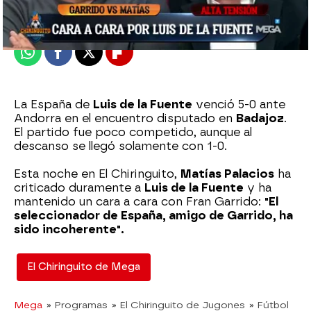
Publicado:
06 de junio de 2024, 01:54
Whatsapp
Facebook
X
Flipboard
La España de
Luis de la Fuente
venció 5-0 ante
Andorra en el encuentro disputado en
Badajoz
.
El partido fue poco competido, aunque al
descanso se llegó solamente con 1-0.
Esta noche en El Chiringuito,
Matías Palacios
ha
criticado duramente a
Luis de la Fuente
y ha
mantenido un cara a cara con Fran Garrido:
"El
seleccionador de España, amigo de Garrido, ha
sido incoherente".
El Chiringuito de Mega
Mega
» Programas
» El Chiringuito de Jugones
» Fútbol