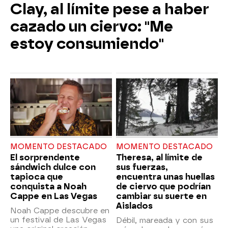
Clay, al límite pese a haber
cazado un ciervo: "Me
estoy consumiendo"
MOMENTO DESTACADO
MOMENTO DESTACADO
El sorprendente
Theresa, al límite de
sándwich dulce con
sus fuerzas,
tapioca que
encuentra unas huellas
conquista a Noah
de ciervo que podrían
Cappe en Las Vegas
cambiar su suerte en
Aislados
Noah Cappe descubre en
un festival de Las Vegas
Débil, mareada y con sus