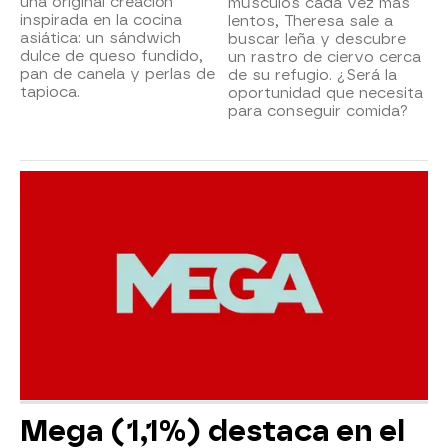
una original creación
músculos cada vez más
inspirada en la cocina
lentos, Theresa sale a
asiática: un sándwich
buscar leña y descubre
dulce de queso fundido,
un rastro de ciervo cerca
pan de canela y perlas de
de su refugio. ¿Será la
tapioca.
oportunidad que necesita
para conseguir comida?
Mega (1,1%) destaca en el