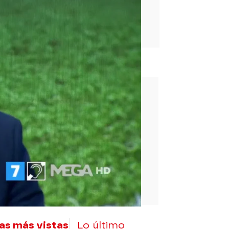
rd
as más vistas
Lo último