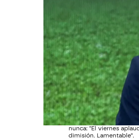
El Chiringuito
Publicado:
29 de agosto de 2023, 01:15
El pasado viernes,
Luis 
pensado dimitir. Alguno
Presidente de la Federa
Fuente
, sin embargo, 
posteriormente en su co
Josep Pedrerol
ha empe
nunca: "El viernes aplau
dimisión. Lamentable".