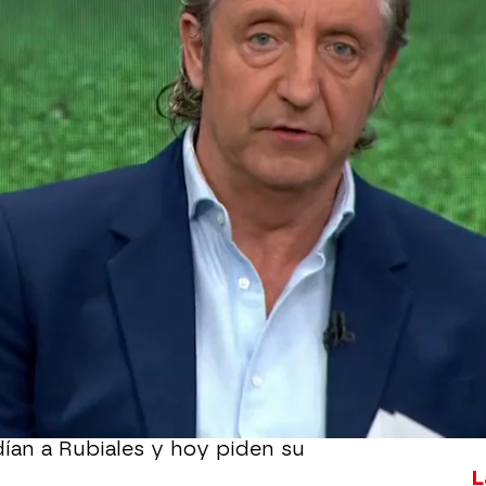
Whatsapp
Facebook
X
Flipboa
Rubiales
dejó claro que no tenía
s de los que más apoyaron al
ción fueron
Jorge Vilda
y
Luis de la
ambos entrenadores se han pronunciado
ntra.
zado hoy más contundente que
dían a Rubiales y hoy piden su
L