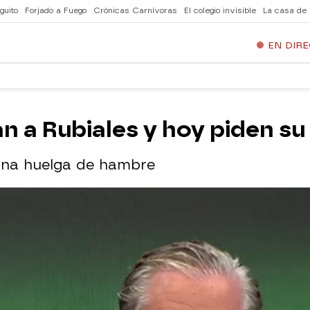
guito
Forjado a Fuego
Crónicas Carnívoras
El colegio invisible
La casa de
EN DIR
an a Rubiales y hoy piden su 
 una huelga de hambre