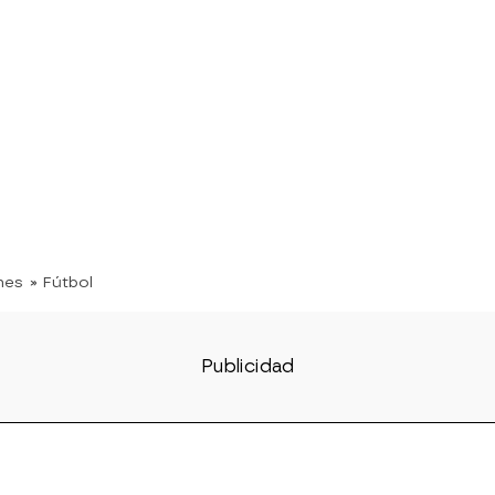
nes
» Fútbol