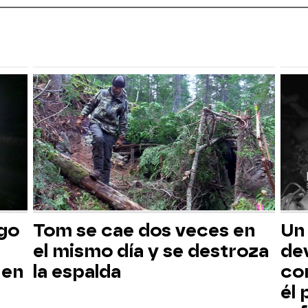
sgo
Tom se cae dos veces en
Un
el mismo día y se destroza
dev
 en
la espalda
co
él