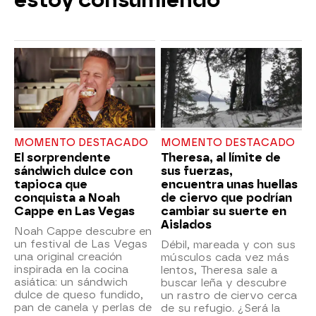
estoy consumiendo"
MOMENTO DESTACADO
MOMENTO DESTACADO
El sorprendente
Theresa, al límite de
sándwich dulce con
sus fuerzas,
tapioca que
encuentra unas huellas
conquista a Noah
de ciervo que podrían
Cappe en Las Vegas
cambiar su suerte en
Aislados
Noah Cappe descubre en
un festival de Las Vegas
Débil, mareada y con sus
una original creación
músculos cada vez más
inspirada en la cocina
lentos, Theresa sale a
asiática: un sándwich
buscar leña y descubre
dulce de queso fundido,
un rastro de ciervo cerca
pan de canela y perlas de
de su refugio. ¿Será la