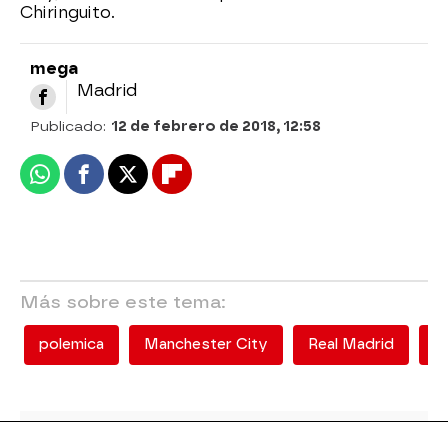
Chiringuito.
mega
Madrid
Publicado:
12 de febrero de 2018, 12:58
Whatsapp
Facebook
X
Flipboard
Más sobre este tema:
polemica
Manchester City
Real Madrid
el