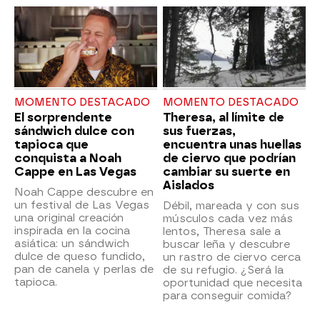
MOMENTO DESTACADO
MOMENTO DESTACADO
El sorprendente
Theresa, al límite de
sándwich dulce con
sus fuerzas,
tapioca que
encuentra unas huellas
conquista a Noah
de ciervo que podrían
Cappe en Las Vegas
cambiar su suerte en
Aislados
Noah Cappe descubre en
un festival de Las Vegas
Débil, mareada y con sus
una original creación
músculos cada vez más
inspirada en la cocina
lentos, Theresa sale a
asiática: un sándwich
buscar leña y descubre
dulce de queso fundido,
un rastro de ciervo cerca
pan de canela y perlas de
de su refugio. ¿Será la
tapioca.
oportunidad que necesita
para conseguir comida?