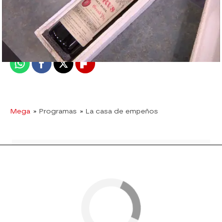
mega
Madrid
Publicado:
11 de abril de 2016, 15:41
Whatsapp
Facebook
X
Flipboard
Mega
» Programas
» La casa de empeños