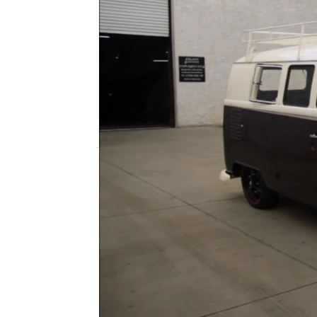
mega
Madrid
Publicado:
21 de febrero de 2018, 13:10
Count's Kustoms
locos por los co