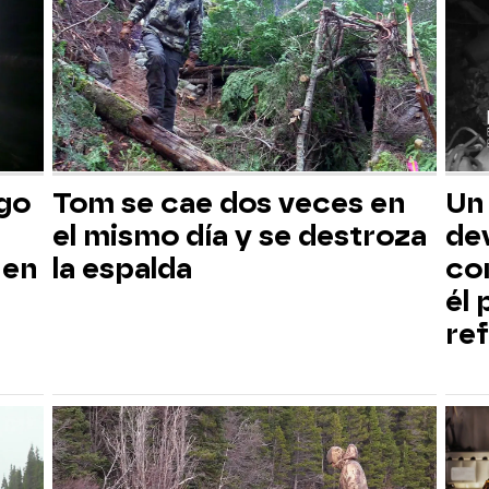
sgo
Tom se cae dos veces en
Un
el mismo día y se destroza
dev
 en
la espalda
co
él
ref