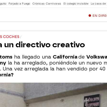
guito
Forjado a Fuego
Crónicas Carnívoras
El colegio invisible
La casa de
EN DIR
OS COCHES
 un directivo creativo
stoms
ha llegado una
California
de
Volksw
ny
la ha arreglado, poniéndole un nuevo 
. Una vez arreglada la han vendido por 40 
ornia?