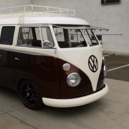
Whatsapp
Facebook
X
Flipboa
ches