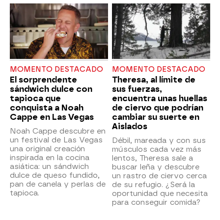
MOMENTO DESTACADO
MOMENTO DESTACADO
El sorprendente
Theresa, al límite de
sándwich dulce con
sus fuerzas,
tapioca que
encuentra unas huellas
conquista a Noah
de ciervo que podrían
Cappe en Las Vegas
cambiar su suerte en
Aislados
Noah Cappe descubre en
un festival de Las Vegas
Débil, mareada y con sus
una original creación
músculos cada vez más
inspirada en la cocina
lentos, Theresa sale a
asiática: un sándwich
buscar leña y descubre
dulce de queso fundido,
un rastro de ciervo cerca
pan de canela y perlas de
de su refugio. ¿Será la
tapioca.
oportunidad que necesita
para conseguir comida?