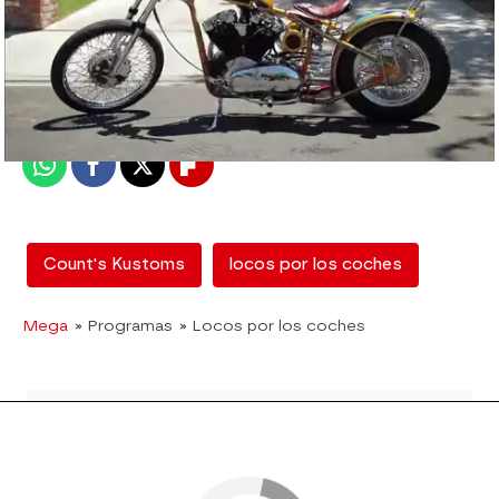
mega
Madrid
Publicado:
14 de febrero de 2018, 18:13
Whatsapp
Facebook
X
Flipboard
Count's Kustoms
locos por los coches
Mega
» Programas
» Locos por los coches