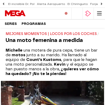
El increíble Dr. Pol
Alerta Aeropuerto
El Chiringuito
Forjado 
SERIES
PROGRAMAS
MEJORES MOMENTOS | LOCOS POR LOS COCHES
Una moto femenina a medida
Michelle
una motera de pura cepa, tiene un bar
de
motos
junto a su marido. Ha llamado al
equipo de
Count’s Kustoms
, para que le hagan
una moto personalizada.
Kevin
y el equipo se
han puesto manos a la obra,
¿quieres ver cómo
ha quedado? ¡No te la pierdas!