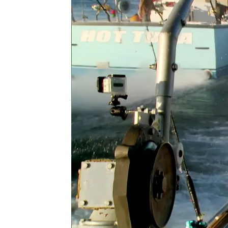
mega
Publicado:
19 de febrero de 2025, 18:00
El 'Pin Wheel' de
Tyler 
mudó desde New Hampshi
en la batalla de la pesca
fecha, pero
no todos en 
llegada.