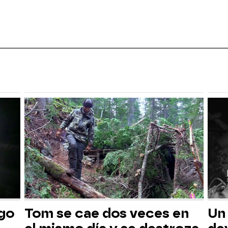
sgo
Tom se cae dos veces en
Un