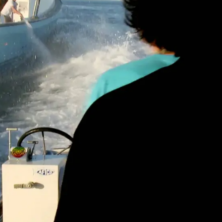
Whatsapp
Facebook
X
Flipboa
McLaughlin
hace un tiempo que se
re a Gloucester para entrar de lleno
 del atún rojo. No le ha ido mal hasta la
el puerto han recibido con agrado su