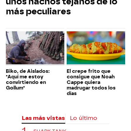
unos nachos tejanos de lo
más peculiares
Biko, de Aislados:
El crepe frito que
"Aquí me estoy
consigue que Noah
convirtiendo en
Cappe quiera
Gollum"
madrugar todos los
días
Las más vistas
Lo último