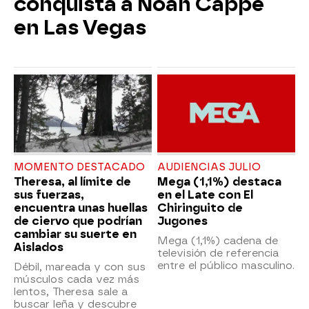
conquista a Noah Cappe
en Las Vegas
MOMENTO DESTACADO
AUDIENCIAS JULIO
Theresa, al límite de
Mega (1,1%) destaca
sus fuerzas,
en el Late con El
encuentra unas huellas
Chiringuito de
de ciervo que podrían
Jugones
cambiar su suerte en
Mega (1,1%) cadena de
Aislados
televisión de referencia
entre el público masculino.
Débil, mareada y con sus
músculos cada vez más
lentos, Theresa sale a
buscar leña y descubre