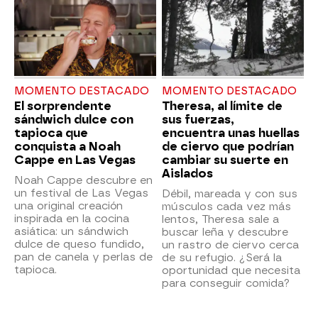
MOMENTO DESTACADO
MOMENTO DESTACADO
El sorprendente
Theresa, al límite de
sándwich dulce con
sus fuerzas,
tapioca que
encuentra unas huellas
conquista a Noah
de ciervo que podrían
Cappe en Las Vegas
cambiar su suerte en
Aislados
Noah Cappe descubre en
un festival de Las Vegas
Débil, mareada y con sus
una original creación
músculos cada vez más
inspirada en la cocina
lentos, Theresa sale a
asiática: un sándwich
buscar leña y descubre
dulce de queso fundido,
un rastro de ciervo cerca
pan de canela y perlas de
de su refugio. ¿Será la
tapioca.
oportunidad que necesita
para conseguir comida?