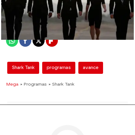
mega
Madrid
Publicado:
08 de febrero de 2018, 14:19
Whatsapp
Facebook
X
Flipboard
Shark Tank
programas
avance
Mega
» Programas
» Shark Tank