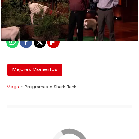
mega
Madrid
Publicado:
04 de julio de 2017, 22:00
Whatsapp
Facebook
X
Flipboard
Mejores Momentos
Mega
» Programas
» Shark Tank