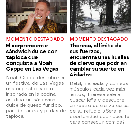
MOMENTO DESTACADO
MOMENTO DESTACADO
El sorprendente
Theresa, al límite de
sándwich dulce con
sus fuerzas,
tapioca que
encuentra unas huellas
conquista a Noah
de ciervo que podrían
Cappe en Las Vegas
cambiar su suerte en
Aislados
Noah Cappe descubre en
un festival de Las Vegas
Débil, mareada y con sus
una original creación
músculos cada vez más
inspirada en la cocina
lentos, Theresa sale a
asiática: un sándwich
buscar leña y descubre
dulce de queso fundido,
un rastro de ciervo cerca
pan de canela y perlas de
de su refugio. ¿Será la
tapioca.
oportunidad que necesita
para conseguir comida?