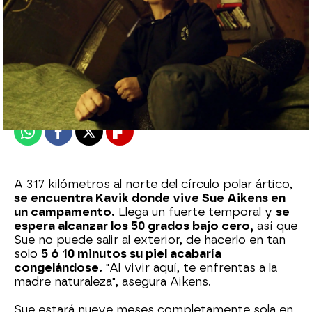
mega
Publicado:
06 de marzo de 2024, 17:27
Whatsapp
Facebook
X
Flipboard
A 317 kilómetros al norte del círculo polar ártico,
se encuentra Kavik donde vive Sue Aikens en
un campamento.
Llega un fuerte temporal y
se
espera alcanzar los 50 grados bajo cero,
así que
Sue no puede salir al exterior, de hacerlo en tan
solo
5 ó 10 minutos su piel acabaría
congelándose.
"Al vivir aquí, te enfrentas a la
madre naturaleza", asegura Aikens.
Sue estará nueve meses completamente sola en