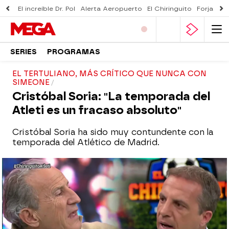
El increíble Dr. Pol
Alerta Aeropuerto
El Chiringuito
Forjado 
SERIES
PROGRAMAS
EL TERTULIANO, MÁS CRÍTICO QUE NUNCA CON
SIMEONE
Cristóbal Soria: "La temporada del
Atleti es un fracaso absoluto"
Cristóbal Soria ha sido muy contundente con la
temporada del Atlético de Madrid.