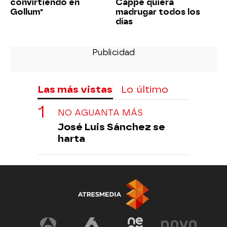
convirtiendo en
Cappe quiera
Gollum"
madrugar todos los
días
Las más vistas
Lo último
NO AGUANTA MÁS
José Luis Sánchez se
harta