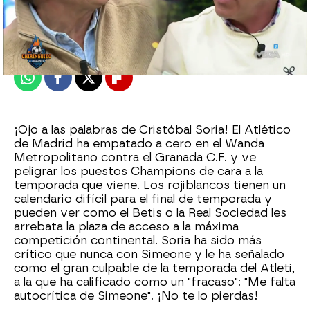
El Chiringuito
Madrid
Publicado:
21 de abril de 2022, 14:54
Whatsapp
Facebook
X
Flipboard
¡Ojo a las palabras de Cristóbal Soria! El Atlético
de Madrid ha empatado a cero en el Wanda
Metropolitano contra el Granada C.F. y ve
peligrar los puestos Champions de cara a la
temporada que viene. Los rojiblancos tienen un
calendario difícil para el final de temporada y
pueden ver como el Betis o la Real Sociedad les
arrebata la plaza de acceso a la máxima
competición continental. Soria ha sido más
crítico que nunca con Simeone y le ha señalado
como el gran culpable de la temporada del Atleti,
a la que ha calificado como un "fracaso": "Me falta
autocrítica de Simeone". ¡No te lo pierdas!