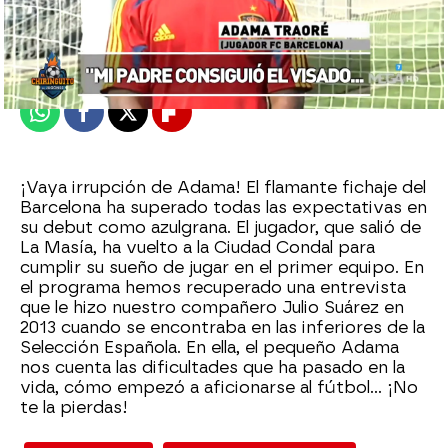
El Chiringuito
Madrid
Publicado:
08 de febrero de 2022, 02:00
Whatsapp
Facebook
X
Flipboard
¡Vaya irrupción de Adama! El flamante fichaje del
Barcelona ha superado todas las expectativas en
su debut como azulgrana. El jugador, que salió de
La Masía, ha vuelto a la Ciudad Condal para
cumplir su sueño de jugar en el primer equipo. En
el programa hemos recuperado una entrevista
que le hizo nuestro compañero Julio Suárez en
2013 cuando se encontraba en las inferiores de la
Selección Española. En ella, el pequeño Adama
nos cuenta las dificultades que ha pasado en la
vida, cómo empezó a aficionarse al fútbol... ¡No
te la pierdas!