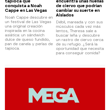
tapioca que
encuentra unas huellas
conquista a Noah
de ciervo que podrían
Cappe en Las Vegas
cambiar su suerte en
Aislados
Noah Cappe descubre en
un festival de Las Vegas
Débil, mareada y con sus
una original creación
músculos cada vez más
inspirada en la cocina
lentos, Theresa sale a
asiática: un sándwich
buscar leña y descubre
dulce de queso fundido,
un rastro de ciervo cerca
pan de canela y perlas de
de su refugio. ¿Será la
tapioca.
oportunidad que necesita
para conseguir comida?