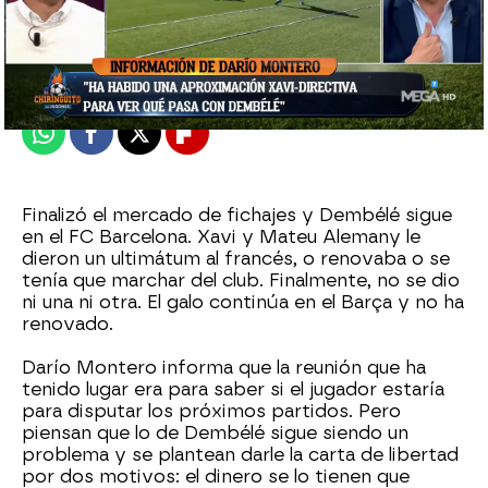
El Chiringuito
Madrid
Publicado:
02 de febrero de 2022, 01:20
Whatsapp
Facebook
X
Flipboard
Finalizó el mercado de fichajes y Dembélé sigue
en el FC Barcelona. Xavi y Mateu Alemany le
dieron un ultimátum al francés, o renovaba o se
tenía que marchar del club. Finalmente, no se dio
ni una ni otra. El galo continúa en el Barça y no ha
renovado.
Darío Montero informa que la reunión que ha
tenido lugar era para saber si el jugador estaría
para disputar los próximos partidos. Pero
piensan que lo de Dembélé sigue siendo un
problema y se plantean darle la carta de libertad
por dos motivos: el dinero se lo tienen que