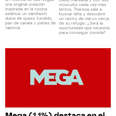
una original creación
músculos cada vez más
inspirada en la cocina
lentos, Theresa sale a
asiática: un sándwich
buscar leña y descubre
dulce de queso fundido,
un rastro de ciervo cerca
pan de canela y perlas de
de su refugio. ¿Será la
tapioca.
oportunidad que necesita
para conseguir comida?
Mega (1,1%) destaca en el