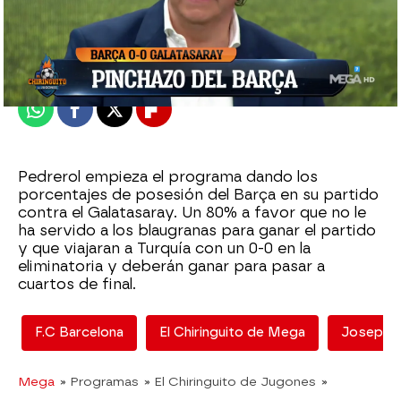
El Chiringuito
Madrid
Publicado:
11 de marzo de 2022, 00:39
Whatsapp
Facebook
X
Flipboard
Pedrerol empieza el programa dando los
porcentajes de posesión del Barça en su partido
contra el Galatasaray. Un 80% a favor que no le
ha servido a los blaugranas para ganar el partido
y que viajaran a Turquía con un 0-0 en la
eliminatoria y deberán ganar para pasar a
cuartos de final.
F.C Barcelona
El Chiringuito de Mega
Josep Pe
Mega
» Programas
» El Chiringuito de Jugones
»