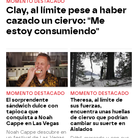
MOMENTO DESTACADO
Clay, al límite pese a haber
cazado un ciervo: "Me
estoy consumiendo"
MOMENTO DESTACADO
MOMENTO DESTACADO
El sorprendente
Theresa, al límite de
sándwich dulce con
sus fuerzas,
tapioca que
encuentra unas huellas
conquista a Noah
de ciervo que podrían
Cappe en Las Vegas
cambiar su suerte en
Aislados
Noah Cappe descubre en
un festival de Las Vegas
Débil, mareada y con sus