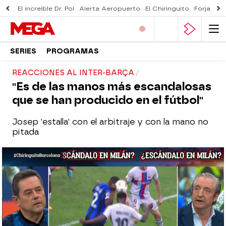
El increíble Dr. Pol
Alerta Aeropuerto
El Chiringuito
Forjado 
SERIES
PROGRAMAS
REACCIONES AL INTER-BARÇA
"Es de las manos más escandalosas
que se han producido en el fútbol"
Josep 'estalla' con el arbitraje y con la mano no
pitada
El Chiringuito