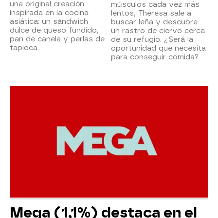
una original creación
músculos cada vez más
inspirada en la cocina
lentos, Theresa sale a
asiática: un sándwich
buscar leña y descubre
dulce de queso fundido,
un rastro de ciervo cerca
pan de canela y perlas de
de su refugio. ¿Será la
tapioca.
oportunidad que necesita
para conseguir comida?
Mega (1,1%) destaca en el