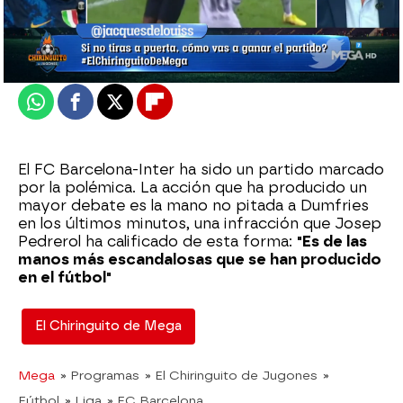
Madrid
Actualizado:
05 de octubre de 2022, 06:00
Publicado:
05 de octubre de 2022, 01:05
Whatsapp
Facebook
X
Flipboard
El FC Barcelona-Inter ha sido un partido marcado
por la polémica. La acción que ha producido un
mayor debate es la mano no pitada a Dumfries
en los últimos minutos, una infracción que Josep
Pedrerol ha calificado de esta forma:
"Es de las
manos más escandalosas que se han producido
en el fútbol"
El Chiringuito de Mega
Mega
» Programas
» El Chiringuito de Jugones
»
Fútbol
» Liga
» FC Barcelona