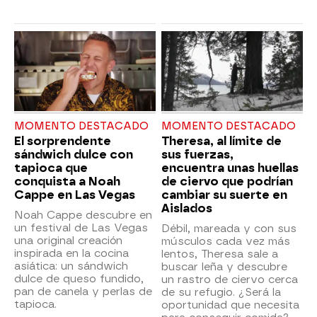
MOMENTO DESTACADO
MOMENTO DESTACADO
El sorprendente
Theresa, al límite de
sándwich dulce con
sus fuerzas,
tapioca que
encuentra unas huellas
conquista a Noah
de ciervo que podrían
Cappe en Las Vegas
cambiar su suerte en
Aislados
Noah Cappe descubre en
un festival de Las Vegas
Débil, mareada y con sus
una original creación
músculos cada vez más
inspirada en la cocina
lentos, Theresa sale a
asiática: un sándwich
buscar leña y descubre
dulce de queso fundido,
un rastro de ciervo cerca
pan de canela y perlas de
de su refugio. ¿Será la
tapioca.
oportunidad que necesita