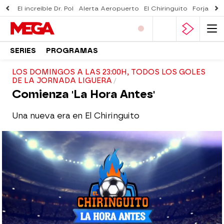
El increíble Dr. Pol
Alerta Aeropuerto
El Chiringuito
Forjado 
SERIES
PROGRAMAS
LOS DOMINGOS A LAS 23:00H, TODOS LOS GOLES
DE LA JORNADA LIGUERA
Comienza 'La Hora Antes'
Una nueva era en El Chiringuito
El Chiringuito
Madrid