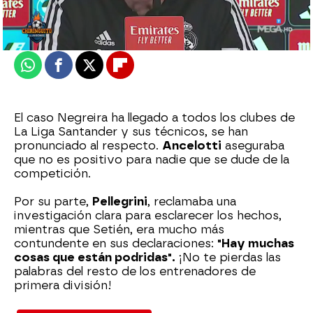
Actualizado:
21 de febrero de 2023, 06:00
Publicado:
21 de febrero de 2023, 02:33
Whatsapp
Facebook
X
Flipboard
El caso Negreira ha llegado a todos los clubes de
La Liga Santander y sus técnicos, se han
pronunciado al respecto.
Ancelotti
aseguraba
que no es positivo para nadie que se dude de la
competición.
Por su parte,
Pellegrini
, reclamaba una
investigación clara para esclarecer los hechos,
mientras que Setién, era mucho más
contundente en sus declaraciones:
"Hay muchas
cosas que están podridas".
¡No te pierdas las
palabras del resto de los entrenadores de
primera división!