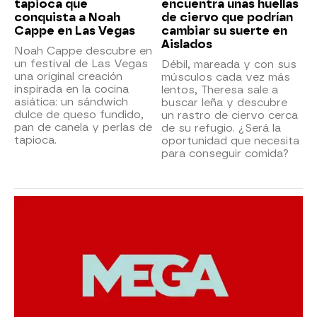
tapioca que
encuentra unas huellas
conquista a Noah
de ciervo que podrían
Cappe en Las Vegas
cambiar su suerte en
Aislados
Noah Cappe descubre en
un festival de Las Vegas
Débil, mareada y con sus
una original creación
músculos cada vez más
inspirada en la cocina
lentos, Theresa sale a
asiática: un sándwich
buscar leña y descubre
dulce de queso fundido,
un rastro de ciervo cerca
pan de canela y perlas de
de su refugio. ¿Será la
tapioca.
oportunidad que necesita
para conseguir comida?