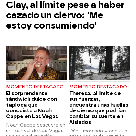
Clay, al límite pese a haber
cazado un ciervo: "Me
estoy consumiendo"
MOMENTO DESTACADO
MOMENTO DESTACADO
El sorprendente
Theresa, al límite de
sándwich dulce con
sus fuerzas,
tapioca que
encuentra unas huellas
conquista a Noah
de ciervo que podrían
Cappe en Las Vegas
cambiar su suerte en
Aislados
Noah Cappe descubre en
un festival de Las Vegas
Débil, mareada y con sus
una original creación