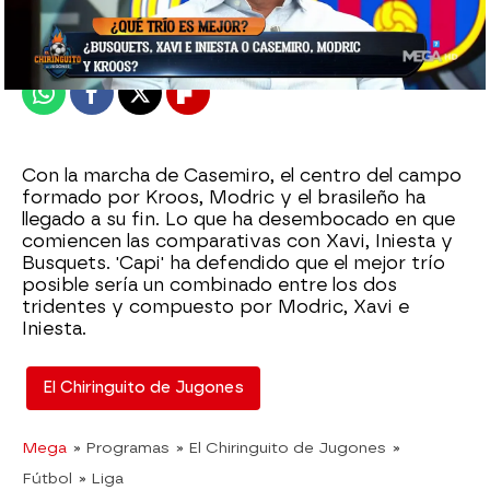
Madrid
Publicado:
24 de agosto de 2022, 01:42
Whatsapp
Facebook
X
Flipboard
Con la marcha de Casemiro, el centro del campo
formado por Kroos, Modric y el brasileño ha
llegado a su fin. Lo que ha desembocado en que
comiencen las comparativas con Xavi, Iniesta y
Busquets. 'Capi' ha defendido que el mejor trío
posible sería un combinado entre los dos
tridentes y compuesto por Modric, Xavi e
Iniesta.
El Chiringuito de Jugones
Mega
» Programas
» El Chiringuito de Jugones
»
Fútbol
» Liga