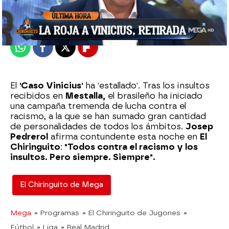
Publicado:
24 de mayo de 2023, 01:03
Whatsapp
Facebook
X
Flipboard
El
'Caso Vinicius'
ha 'estallado'. Tras los insultos
recibidos en
Mestalla,
el brasileño ha iniciado
una campaña tremenda de lucha contra el
racismo, a la que se han sumado gran cantidad
de personalidades de todos los ámbitos.
Josep
Pedrerol
afirma contundente esta noche en
El
Chiringuito
:
"Todos contra el racismo y los
insultos. Pero siempre. Siempre".
El Chiringuito de Mega
Mega
» Programas
» El Chiringuito de Jugones
»
Fútbol
» Liga
» Real Madrid