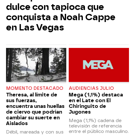
dulce con tapioca que
conquista a Noah Cappe
en Las Vegas
MOMENTO DESTACADO
AUDIENCIAS JULIO
Theresa, al límite de
Mega (1,1%) destaca
sus fuerzas,
en el Late con El
encuentra unas huellas
Chiringuito de
de ciervo que podrían
Jugones
cambiar su suerte en
Mega (1,1%) cadena de
Aislados
televisión de referencia
entre el público masculino.
Débil, mareada y con sus